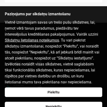
Paziņojums par sīkdatņu izmantošanu
Vietnē izmantojam savas un trešo pušu sīkdatnes, lai,
ņemot vērā tavus paradumus, piedāvātu tev
Sazinies ar mums
interesējošus kreditēšanas pakalpojumus. Vairāk uzzini
Sīkdatņu lietošanas noteikumos
. Tu vari piekrist
6701 0000
info@citadele.lv
sīkdatņu izmantošanai, nospiežot “Piekrītu”, vai noraidīt
tās, nospiežot “Nepiekrītu”, kā arī jebkurā brīdī mainīt vai
Mēs sociālajos tīklos
atcelt piekrišanu, nospiežot uz “Sīkdatņu iestatījumi”.
Izvēloties noraidīt visas sīkdatnes, vietnē saglabāsim
tikai funkcionālās sīkdatnes, kuras nepieciešamas, lai
rūpētos par vietnes darbību un drošību, un kuru
Lejupielādēt aplikāciju
lietošanai mums tava piekrišana nav nepieciešama.
Piekrītu
Par banku
Mediju telpa
Blogs
Karjera
Lietošanas noteikumi
Nepiekrītu