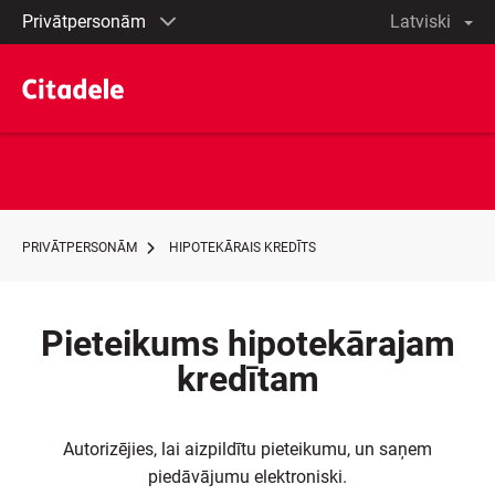
Privātpersonām
lv
Latvian
Uzņēmumiem
In
Private
English
banking
Latviski
PRIVĀTPERSONĀM
HIPOTEKĀRAIS KREDĪTS
Pieteikums hipotekārajam
kredītam
Autorizējies, lai aizpildītu pieteikumu, un saņem
piedāvājumu elektroniski.